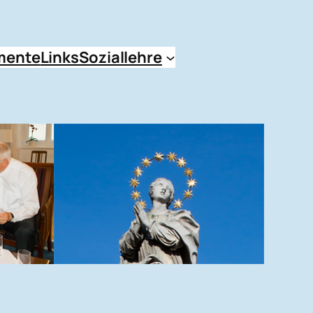
mente
Links
Soziallehre