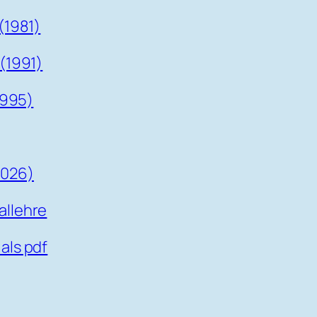
(1981)
(1991)
1995)
026)
allehre
als pdf