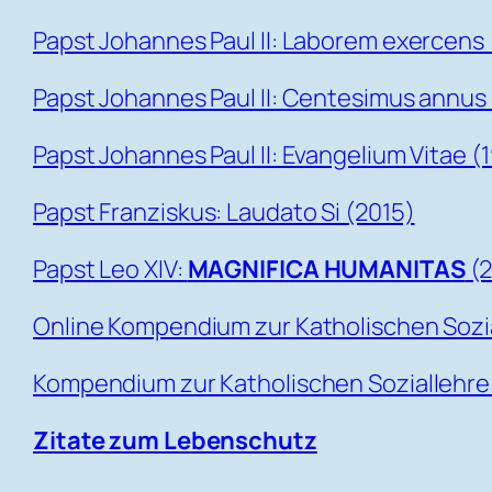
Papst Johannes Paul II: Laborem exercens 
Papst Johannes Paul II: Centesimus annus 
Papst Johannes Paul II: Evangelium Vitae (
Papst Franziskus: Laudato Si (2015)
Papst Leo XIV:
MAGNIFICA HUMANITAS
(2
Online Kompendium zur Katholischen Sozi
Kompendium zur Katholischen Soziallehre 
Zitate zum Lebenschutz