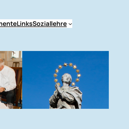
mente
Links
Soziallehre