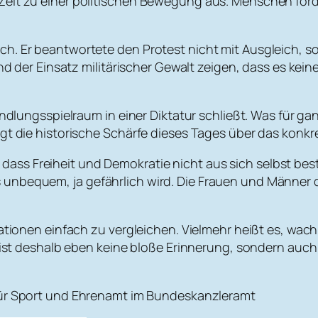
Zeit zu einer politischen Bewegung aus. Menschen ford
h. Er beantwortete den Protest nicht mit Ausgleich, s
 Einsatz militärischer Gewalt zeigen, dass es keine B
Handlungsspielraum in einer Diktatur schließt. Was für g
gt die historische Schärfe dieses Tages über das konkre
ran, dass Freiheit und Demokratie nicht aus sich selbst 
unbequem, ja gefährlich wird. Die Frauen und Männer de
ationen einfach zu vergleichen. Vielmehr heißt es, wach z
i ist deshalb eben keine bloße Erinnerung, sondern auch 
 für Sport und Ehrenamt im Bundeskanzleramt