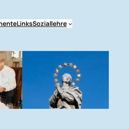
mente
Links
Soziallehre