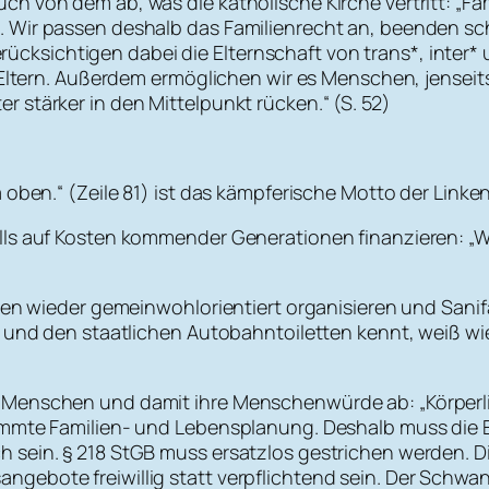
h von dem ab, was die katholische Kirche vertritt: „F
 Wir passen deshalb das Familienrecht an, beenden sch
sichtigen dabei die Elternschaft von trans*, inter* 
 Eltern. Außerdem ermöglichen wir es Menschen, jenseits
 stärker in den Mittelpunkt rücken.“ (S. 52)
 oben.“ (Zeile 81) ist das kämpferische Motto der Linken
lls auf Kosten kommender Generationen finanzieren: „
tten wieder gemeinwohlorientiert organisieren und Sanif
 und den staatlichen Autobahntoiletten kennt, weiß wie
 Menschen und damit ihre Menschenwürde ab: „Körperli
timmte Familien- und Lebensplanung. Deshalb muss die
h sein. § 218 StGB muss ersatzlos gestrichen werden.
gebote freiwillig statt verpflichtend sein. Der Schwan