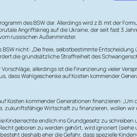
 Programm des BSW dar. Allerdings wird z.B. mit der For
er brutale Angriffskrieg auf die Ukraine, der seit fast 3
b vom russischen Außenminister.
 BSW nicht: „Die freie, selbstbestimmte Entscheidung 
rdert die grundsätzliche Straffreiheit des Schwangersch
orschläge, allerdings ist die Finanzierung vieler Verspr
inaus, dass Wahlgeschenke auf Kosten kommender Gener
uf Kosten kommender Generationen finanzieren: „Um die
 zukunftsfähige Wirtschaft zu finanzieren, wollen wir 
 die Kinderrechte endlich ins Grundgesetz zu schreibe
Recht geboren zu werden gehört, wird ignoriert (siehe u
 besteht deshalb eher die Gefahr, dass spezielle Kind