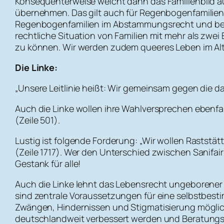
Konsequenterweise weicht dann das Familienbild auc
übernehmen. Das gilt auch für Regenbogenfamilien.
Regenbogenfamilien im Abstammungsrecht und berück
rechtliche Situation von Familien mit mehr als zwei
zu können. Wir werden zudem queeres Leben im Alter
Die Linke:
„Unsere Leitlinie heißt: Wir gemeinsam gegen die da
Auch die Linke wollen ihre Wahlversprechen ebenfa
(Zeile 501).
Lustig ist folgende Forderung: „Wir wollen Raststä
(Zeile 1717). Wer den Unterschied zwischen Sanifair
Gestank für alle!
Auch die Linke lehnt das Lebensrecht ungeborener
sind zentrale Voraussetzungen für eine selbstbes
Zwängen, Hindernissen und Stigmatisierung möglic
deutschlandweit verbessert werden und Beratungsan