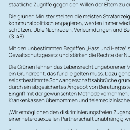
staatliche Zugriffe gegen den Willen der Eltern zu 
Die grünen Minister stellten die meisten Strafanzeig
kommunalpolitisch engagieren, werden immer wieder
schützen. Üble Nachreden, Verleumdungen und Bed
(S. 48)
Mit den unbestimmten Begriffen „Hass und Hetze“ so
Gewaltschutzgesetz und stärken die Rechte der Nutz
Die Grünen lehnen das Lebensrecht ungeborener M
ein Grundrecht, das für alle gelten muss. Dazu ge
selbstbestimmte Schwangerschaftsabbrüche grundsä
durch ein abgesichertes Angebot von Beratungsstell
Eingriff mit der gewünschten Methode vornehmen, d
Krankenkassen übernommen und telemedizinische 
„Wir ermöglichen den diskriminierungsfreien Zugang
einer heterosexuellen Partnerschaft unabhängig we