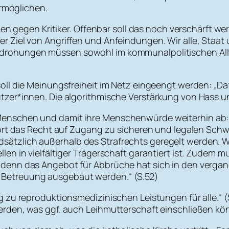
ermöglichen.
en gegen Kritiker. Offenbar soll das noch verschärft wer
 Ziel von Angriffen und Anfeindungen. Wir alle, Staa
rohungen müssen sowohl im kommunalpolitischen Alltag
ll die Meinungsfreiheit im Netz eingeengt werden: „Daf
er*innen. Die algorithmische Verstärkung von Hass und
enschen und damit ihre Menschenwürde weiterhin ab: 
hört das Recht auf Zugang zu sicheren und legalen Sch
tzlich außerhalb des Strafrechts geregelt werden. Wir
en in vielfältiger Trägerschaft garantiert ist. Zudem
enn das Angebot für Abbrüche hat sich in den vergang
Betreuung ausgebaut werden.“ (S.52)
 zu reproduktionsmedizinischen Leistungen für alle.“ (
rden, was ggf. auch Leihmutterschaft einschließen kö